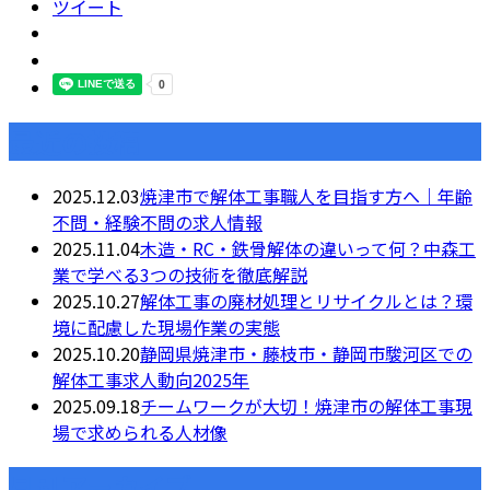
ツイート
最近の投稿
2025.12.03
焼津市で解体工事職人を目指す方へ｜年齢
不問・経験不問の求人情報
2025.11.04
木造・RC・鉄骨解体の違いって何？中森工
業で学べる3つの技術を徹底解説
2025.10.27
解体工事の廃材処理とリサイクルとは？環
境に配慮した現場作業の実態
2025.10.20
静岡県焼津市・藤枝市・静岡市駿河区での
解体工事求人動向2025年
2025.09.18
チームワークが大切！焼津市の解体工事現
場で求められる人材像
月別アーカイブ