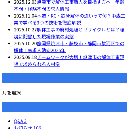
2025.12.03
焼津市で解体工事職人を目指す方へ｜年齢
不問・経験不問の求人情報
2025.11.04
木造・RC・鉄骨解体の違いって何？中森工
業で学べる3つの技術を徹底解説
2025.10.27
解体工事の廃材処理とリサイクルとは？環
境に配慮した現場作業の実態
2025.10.20
静岡県焼津市・藤枝市・静岡市駿河区での
解体工事求人動向2025年
2025.09.18
チームワークが大切！焼津市の解体工事現
場で求められる人材像
月別アーカイブ
月を選択
カテゴリー
Q&A
3
お知らせ
106