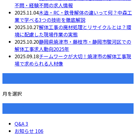
不問・経験不問の求人情報
2025.11.04
木造・RC・鉄骨解体の違いって何？中森工
業で学べる3つの技術を徹底解説
2025.10.27
解体工事の廃材処理とリサイクルとは？環
境に配慮した現場作業の実態
2025.10.20
静岡県焼津市・藤枝市・静岡市駿河区での
解体工事求人動向2025年
2025.09.18
チームワークが大切！焼津市の解体工事現
場で求められる人材像
月別アーカイブ
月を選択
カテゴリー
Q&A
3
お知らせ
106