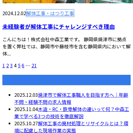
2024.12.02
解体工事・はつり工事
未経験者が解体工事にチャレンジすべき理由
こんにちは！株式会社中森工業です。 静岡県焼津市に拠点
を置く弊社では、静岡市や藤枝市を含む静岡県内において解
体...
1
2
3
4
5
6
…
21
最近の投稿
2025.12.03
焼津市で解体工事職人を目指す方へ｜年齢
不問・経験不問の求人情報
2025.11.04
木造・RC・鉄骨解体の違いって何？中森工
業で学べる3つの技術を徹底解説
2025.10.27
解体工事の廃材処理とリサイクルとは？環
境に配慮した現場作業の実態