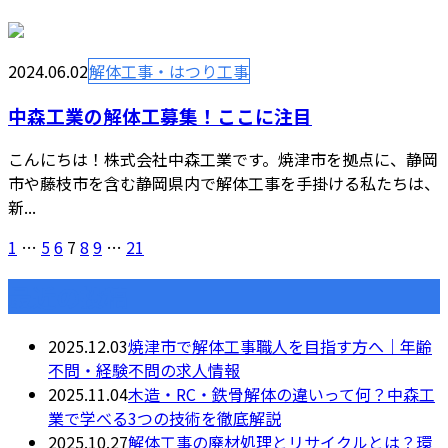
2024.06.02
解体工事・はつり工事
中森工業の解体工募集！ここに注目
こんにちは！株式会社中森工業です。焼津市を拠点に、静岡
市や藤枝市を含む静岡県内で解体工事を手掛ける私たちは、
新...
1
…
5
6
7
8
9
…
21
最近の投稿
2025.12.03
焼津市で解体工事職人を目指す方へ｜年齢
不問・経験不問の求人情報
2025.11.04
木造・RC・鉄骨解体の違いって何？中森工
業で学べる3つの技術を徹底解説
2025.10.27
解体工事の廃材処理とリサイクルとは？環