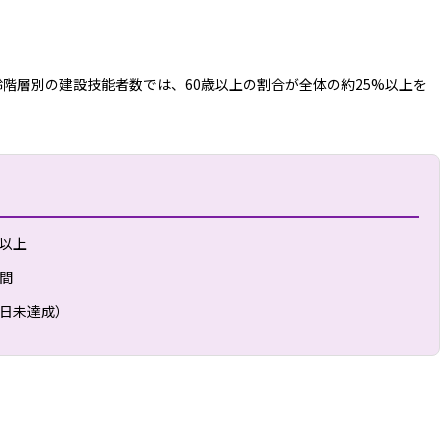
階層別の建設技能者数では、60歳以上の割合が全体の約25%以上を
日以上
時間
2日未達成）