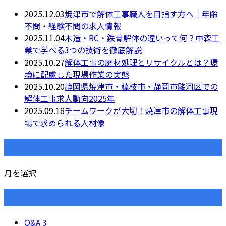
2025.12.03
焼津市で解体工事職人を目指す方へ｜年齢
不問・経験不問の求人情報
2025.11.04
木造・RC・鉄骨解体の違いって何？中森工
業で学べる3つの技術を徹底解説
2025.10.27
解体工事の廃材処理とリサイクルとは？環
境に配慮した現場作業の実態
2025.10.20
静岡県焼津市・藤枝市・静岡市駿河区での
解体工事求人動向2025年
2025.09.18
チームワークが大切！焼津市の解体工事現
場で求められる人材像
月別アーカイブ
月を選択
カテゴリー
Q&A
3