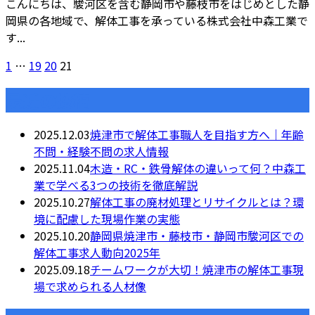
こんにちは、駿河区を含む静岡市や藤枝市をはじめとした静
岡県の各地域で、解体工事を承っている株式会社中森工業で
す...
1
…
19
20
21
最近の投稿
2025.12.03
焼津市で解体工事職人を目指す方へ｜年齢
不問・経験不問の求人情報
2025.11.04
木造・RC・鉄骨解体の違いって何？中森工
業で学べる3つの技術を徹底解説
2025.10.27
解体工事の廃材処理とリサイクルとは？環
境に配慮した現場作業の実態
2025.10.20
静岡県焼津市・藤枝市・静岡市駿河区での
解体工事求人動向2025年
2025.09.18
チームワークが大切！焼津市の解体工事現
場で求められる人材像