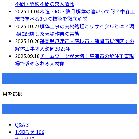
不問・経験不問の求人情報
2025.11.04
木造・RC・鉄骨解体の違いって何？中森工
業で学べる3つの技術を徹底解説
2025.10.27
解体工事の廃材処理とリサイクルとは？環
境に配慮した現場作業の実態
2025.10.20
静岡県焼津市・藤枝市・静岡市駿河区での
解体工事求人動向2025年
2025.09.18
チームワークが大切！焼津市の解体工事現
場で求められる人材像
月別アーカイブ
月を選択
カテゴリー
Q&A
3
お知らせ
106