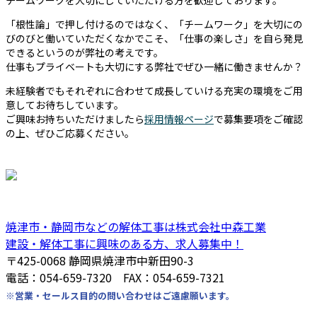
チームワークを大切にしていただける方を歓迎しております。
「根性論」で押し付けるのではなく、「チームワーク」を大切にの
びのびと働いていただくなかでこそ、「仕事の楽しさ」を自ら発見
できるというのが弊社の考えです。
仕事もプライベートも大切にする弊社でぜひ一緒に働きませんか？
未経験者でもそれぞれに合わせて成長していける充実の環境をご用
意してお待ちしています。
ご興味お持ちいただけましたら
採用情報ページ
で募集要項をご確認
の上、ぜひご応募ください。
焼津市・静岡市などの解体工事は株式会社中森工業
建設・解体工事に興味のある方、求人募集中！
〒425-0068 静岡県焼津市中新田90-3
電話：054-659-7320 FAX：054-659-7321
※営業・セールス目的の問い合わせはご遠慮願います。