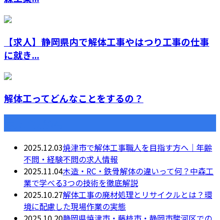
【求人】静岡県内で解体工事やはつり工事の仕事
に就き...
解体工ってどんなことをするの？
最近の投稿
2025.12.03
焼津市で解体工事職人を目指す方へ｜年齢
不問・経験不問の求人情報
2025.11.04
木造・RC・鉄骨解体の違いって何？中森工
業で学べる3つの技術を徹底解説
2025.10.27
解体工事の廃材処理とリサイクルとは？環
境に配慮した現場作業の実態
2025.10.20
静岡県焼津市・藤枝市・静岡市駿河区での