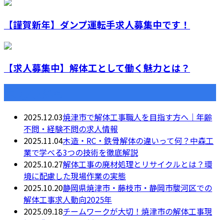
【謹賀新年】ダンプ運転手求人募集中です！
【求人募集中】解体工として働く魅力とは？
最近の投稿
2025.12.03
焼津市で解体工事職人を目指す方へ｜年齢
不問・経験不問の求人情報
2025.11.04
木造・RC・鉄骨解体の違いって何？中森工
業で学べる3つの技術を徹底解説
2025.10.27
解体工事の廃材処理とリサイクルとは？環
境に配慮した現場作業の実態
2025.10.20
静岡県焼津市・藤枝市・静岡市駿河区での
解体工事求人動向2025年
2025.09.18
チームワークが大切！焼津市の解体工事現